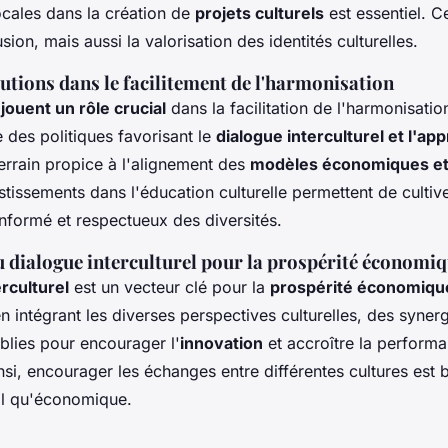
ales dans la création de
projets culturels
est essentiel. C
sion, mais aussi la valorisation des identités culturelles.
tutions dans le facilitement de l'harmonisation
 jouent un rôle crucial
dans la facilitation de l'harmonisatio
 des politiques favorisant le
dialogue interculturel et l'ap
terrain propice à l'alignement des
modèles économiques et 
vestissements dans l'éducation culturelle permettent de cultiv
nformé et respectueux des diversités.
 dialogue interculturel pour la prospérité économi
erculturel
est un vecteur clé pour la
prospérité économiqu
 intégrant les diverses perspectives culturelles, des synerg
blies pour encourager l'
innovation
et accroître la perform
i, encourager les échanges entre différentes cultures est 
ial qu'économique.