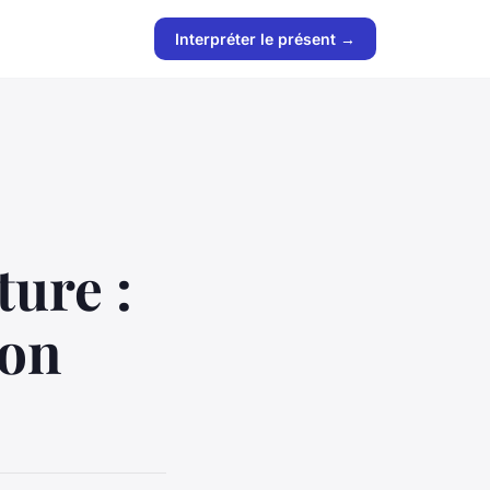
Interpréter le présent →
ture :
ion