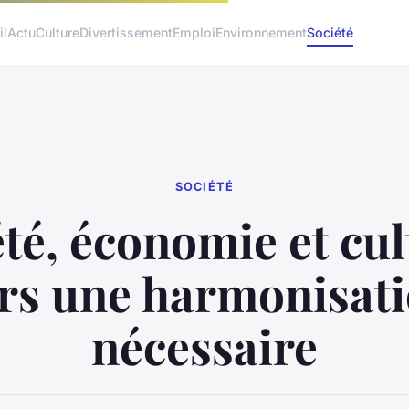
il
Actu
Culture
Divertissement
Emploi
Environnement
Société
SOCIÉTÉ
té, économie et cul
rs une harmonisat
nécessaire