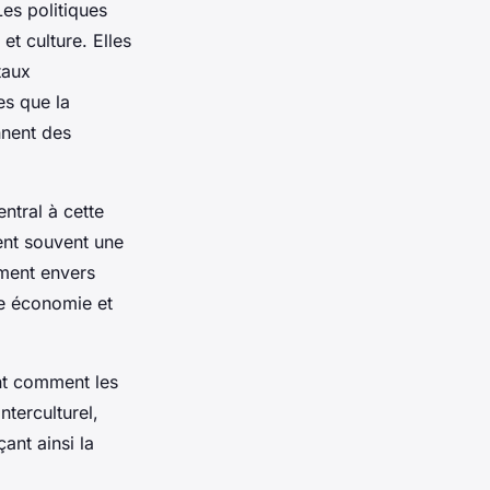
Les politiques
et culture. Elles
taux
les que la
nnent des
ntral à cette
ent souvent une
ement envers
re économie et
nt comment les
nterculturel,
çant ainsi la