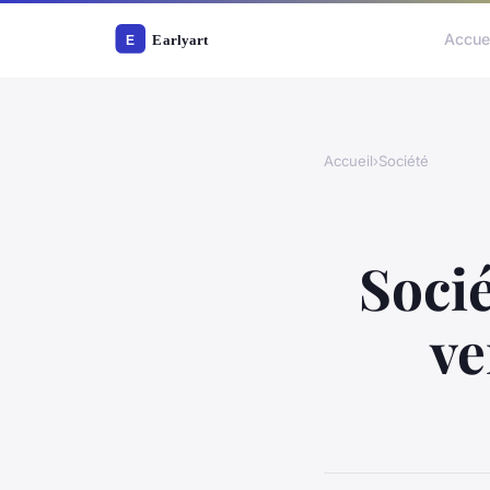
Accue
Accueil
›
Société
Socié
ve