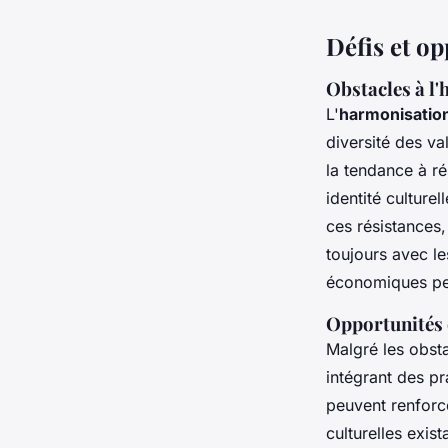
Défis et o
Obstacles à l'
L'
harmonisation
diversité des va
la tendance à r
identité culture
ces résistances,
toujours avec les
économiques peu
Opportunités 
Malgré les obst
intégrant des p
peuvent renforc
culturelles exis