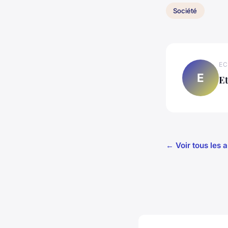
Société
EC
E
E
← Voir tous les a