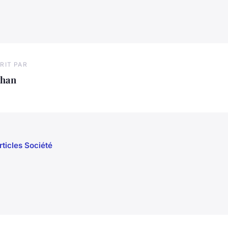
RIT PAR
than
rticles Société