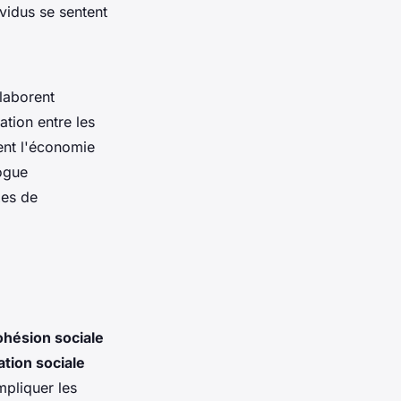
ividus se sentent
llaborent
tion entre les
ent l'économie
logue
xes de
ohésion sociale
ation sociale
mpliquer les