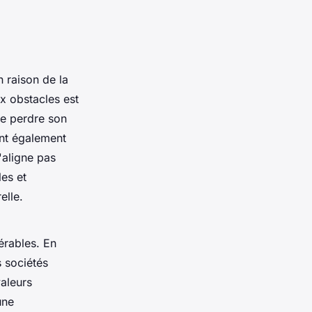
 raison de la
ux obstacles est
de perdre son
nt également
'aligne pas
les et
elle.
érables. En
 sociétés
aleurs
une