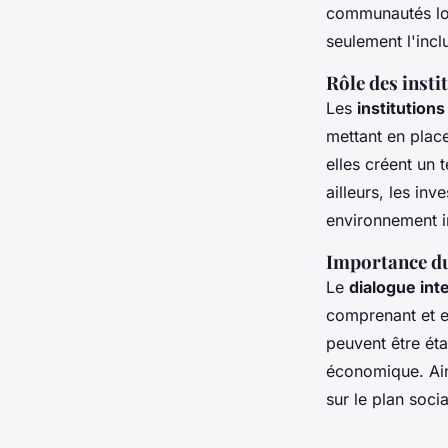
communautés loc
seulement l'inclu
Rôle des insti
Les
institutions
mettant en place
elles créent un 
ailleurs, les in
environnement i
Importance du
Le
dialogue int
comprenant et en
peuvent être éta
économique. Ains
sur le plan soc