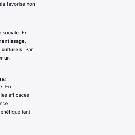
ela favorise non
n sociale. En
prentissage
,
culturels
. Par
er un
que
e
. En
ies efficaces
ance
bénéfique tant