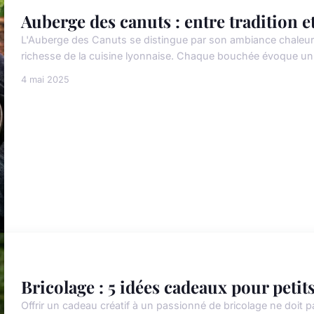
Auberge des canuts : entre tradition e
L'Auberge des Canuts se distingue par son ambiance chaleure
richesse de la cuisine lyonnaise. Chaque bouchée évoque un h
4 mai 2025
Bricolage : 5 idées cadeaux pour petit
Offrir un cadeau créatif à un passionné de bricolage ne doit 