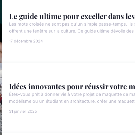
Le guide ultime pour exceller dans le
Les mots croisés ne sont pas qu'un simple passe-temps. Ils sti
offrent une fenêtre sur la culture. Ce guide ultime dévoile des
17 décembre 2024
Idées innovantes pour réussir votre 
Êtes-vous prêt à donner vie à votre projet de maquette de 
modélisme ou un étudiant en architecture, créer une maquette
31 janvier 2025