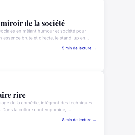
miroir de la société
sociales en mêlant humour et société pour
essence brute et directe, le stand-up en...
5 min de lecture →
ire rire
ssage de la comédie, intégrant des techniques
. Dans la culture contemporaine, ...
8 min de lecture →