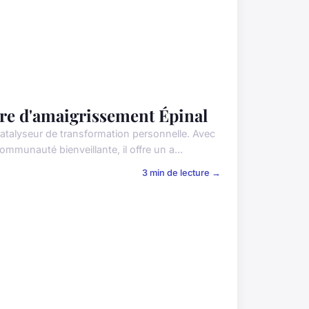
re d'amaigrissement Épinal
atalyseur de transformation personnelle. Avec
munauté bienveillante, il offre un a...
3 min de lecture →