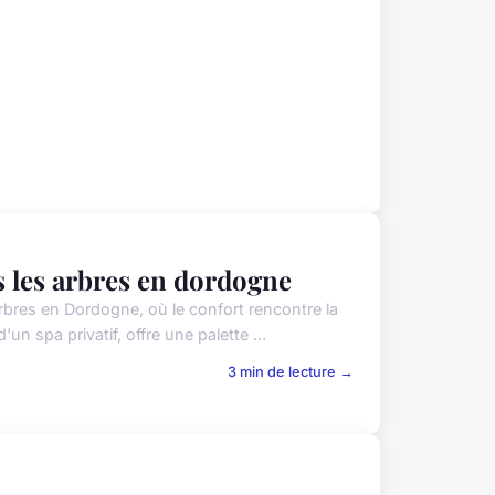
s les arbres en dordogne
bres en Dordogne, où le confort rencontre la
 spa privatif, offre une palette ...
3 min de lecture →