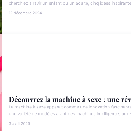
cherchiez à ravir un enfant ou un adulte, cinq idées inspirantes
12 décembre 2024
Découvrez la machine à sexe : une rév
La machine à sexe apparaît comme une innovation fascinante 
une variété de modèles allant des machines intelligentes aux ver
3 avril 2025