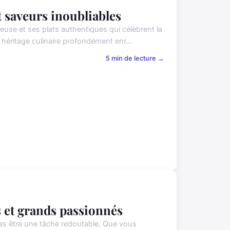
t saveurs inoubliables
use et ses plats authentiques qui célèbrent la
éritage culinaire profondément enr...
5 min de lecture →
s et grands passionnés
pas être une tâche redoutable. Que vous