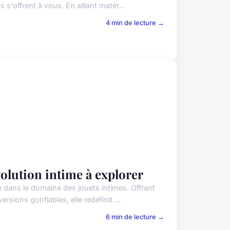
 s'offrent à vous. En alliant matér...
4 min de lecture →
olution intime à explorer
dans le domaine des jouets intimes. Offrant
sions gonflables, elle redéfinit ...
6 min de lecture →