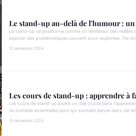
Le stand-up au-delà de l'humour : un 
Le stand-up se positionne comme un révélateur des réalités 
exposer des problématiques souvent sous-explorées. Par son 
13 décembre 2024
Les cours de stand-up : apprendre à fa
Les cours de stand-up jouent un rôle crucial dans l'apprenti
de comédie essentielles pour qui souhaite percer dans cet art
13 décembre 2024