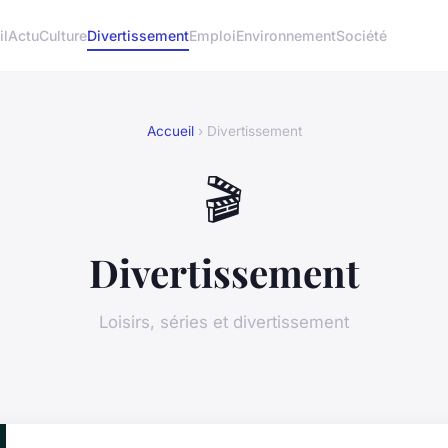
il
Actu
Culture
Divertissement
Emploi
Environnement
Société
Accueil
› Divertissement
🎬
Divertissement
Loisirs, séries et divertissement