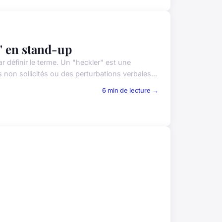
' en stand-up
définir le terme. Un "heckler" est une
on sollicités ou des perturbations verbales...
6 min de lecture →