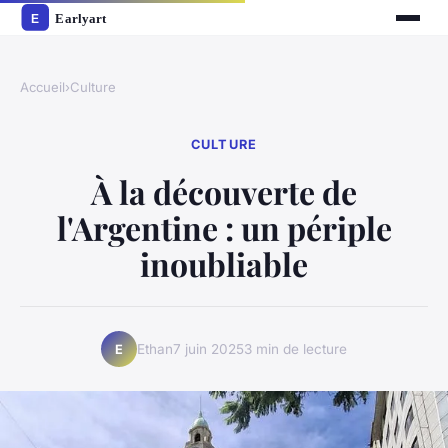
Accueil
›
Culture
CULTURE
À la découverte de
l'Argentine : un périple
inoubliable
Ethan
7 juin 2025
3 min de lecture
E