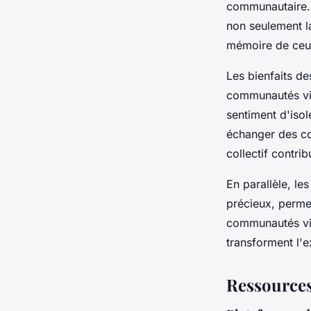
communautaire.
non seulement l
mémoire de ceux
Les bienfaits d
communautés virt
sentiment d'iso
échanger des co
collectif contri
En parallèle, le
précieux, perme
communautés vir
transforment l'e
Ressources