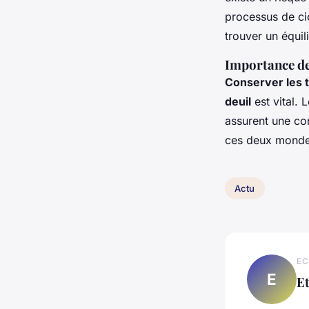
processus de ci
trouver un équili
Importance de 
Conserver les t
deuil
est vital. 
assurent une co
ces deux mondes
Actu
EC
E
E