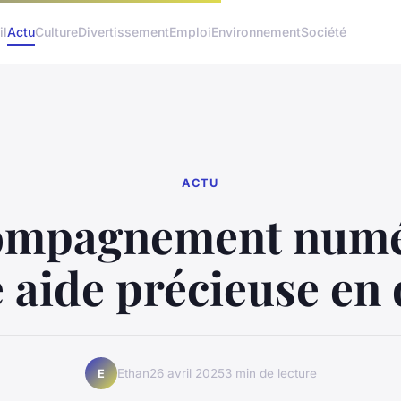
il
Actu
Culture
Divertissement
Emploi
Environnement
Société
ACTU
ompagnement numé
e aide précieuse en 
Ethan
26 avril 2025
3 min de lecture
E