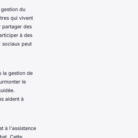
 gestion du
tres qui vivent
r partager des
articiper à des
x sociaux peut
s la gestion de
surmonter le
uidée.
les aident à
t à l'assistance
hat. Cette