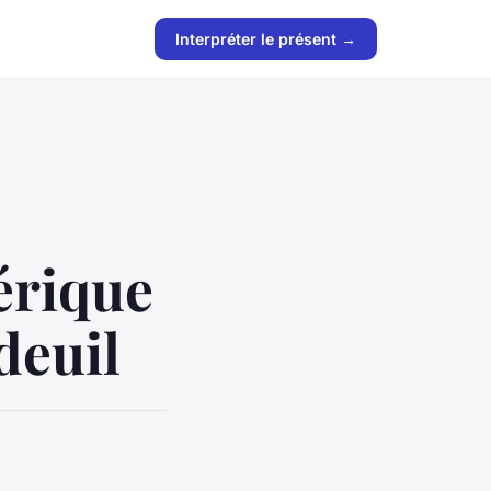
Interpréter le présent →
rique
deuil