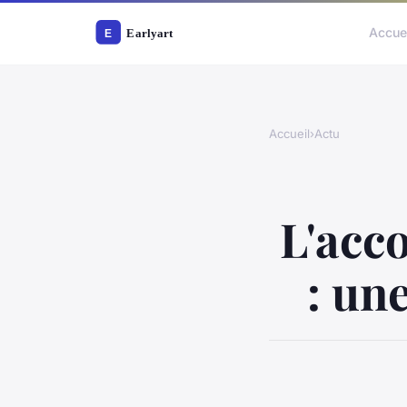
Accue
Accueil
›
Actu
L'acc
: un