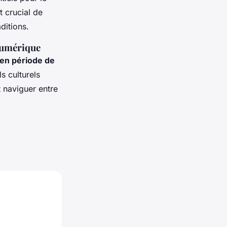
st crucial de
aditions.
 numérique
en période de
s culturels
 naviguer entre