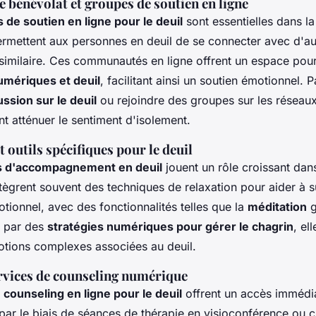
 bénévolat et groupes de soutien en ligne
 de soutien en ligne pour le deuil
sont essentielles dans la
ermettent aux personnes en deuil de se connecter avec d'au
similaire. Ces communautés en ligne offrent un espace pou
mériques et deuil
, facilitant ainsi un soutien émotionnel. P
ssion sur le deuil
ou rejoindre des groupes sur les réseau
t atténuer le sentiment d'isolement.
t outils spécifiques pour le deuil
ns d'accompagnement en deuil
jouent un rôle croissant dan
intègrent souvent des techniques de relaxation pour aider à 
tionnel, avec des fonctionnalités telles que la
méditation
g
 par des
stratégies numériques pour gérer le chagrin
, el
otions complexes associées au deuil.
ervices de counseling numérique
 counseling en ligne pour le deuil
offrent un accès immédia
par le biais de séances de thérapie en visioconférence ou c