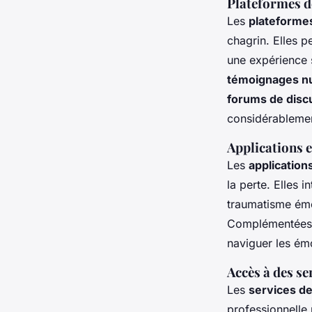
Plateformes de
Les
plateformes
chagrin. Elles p
une expérience 
témoignages nu
forums de discu
considérablemen
Applications e
Les
applicatio
la perte. Elles 
traumatisme émo
Complémentées
naviguer les ém
Accès à des s
Les
services de
professionnelle 