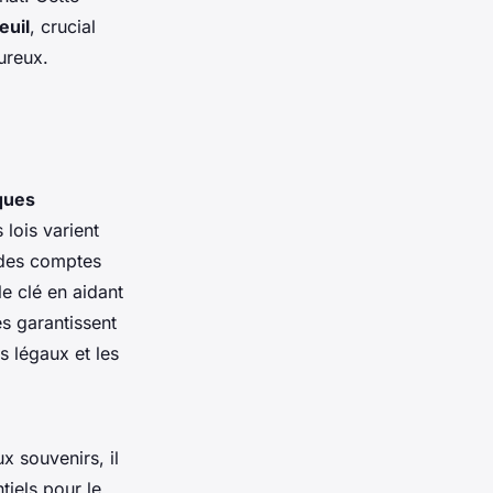
euil
, crucial
ureux.
ques
 lois varient
n des comptes
e clé en aidant
les garantissent
 légaux et les
x souvenirs, il
tiels pour le