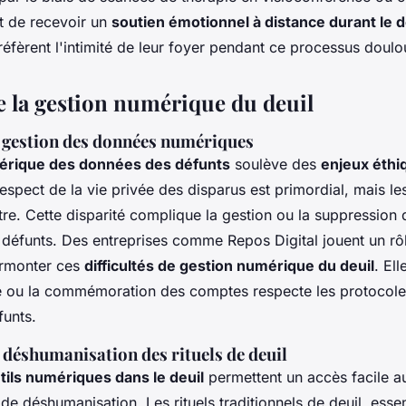
et de recevoir un
soutien émotionnel à distance durant le d
éfèrent l'intimité de leur foyer pendant ce processus doulo
de la gestion numérique du deuil
a gestion des données numériques
érique des données des défunts
soulève des
enjeux éthi
spect de la vie privée des disparus est primordial, mais les
tre. Cette disparité complique la gestion ou la suppressio
défunts. Des entreprises comme Repos Digital jouent un rôl
surmonter ces
difficultés de gestion numérique du deuil
. El
e ou la commémoration des comptes respecte les protocoles
funts.
 déshumanisation des rituels de deuil
tils numériques dans le deuil
permettent un accès facile au
 de déshumanisation. Les rituels traditionnels de deuil, essen