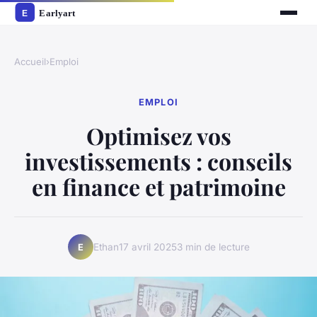
Accueil
›
Emploi
EMPLOI
Optimisez vos
investissements : conseils
en finance et patrimoine
Ethan
17 avril 2025
3 min de lecture
E